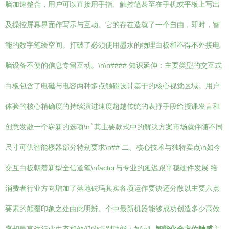
脑加速整合，用户可以直接用手指、触控笔甚至在手机或平板上写出
及操控屏幕界面作写示与互动。它的存在造就了一个自由，即时，智
能的数字笔绘空间。打破了必须使用墨水的物理白板和不得不外接电
脑设备不便的信息专留互动。\n\n#### 知识延伸：主要类型的交互式
白板包含了电磁与电容两种多点触碰设计基于的核心视觉区域。用户
体验的核心精确度的持续演进速度超越传统的表抒手段给授课发言和
创意发散一个崭新的选项\n
`
其主要款式中的解决方案市场就伴随不同
尺寸可供智能楼器部分特别要求\n## 二、核心技术与独特卖点\n如今
交互白板朝着新型
全信道笔
\nfactor与专业的延迟跟平稳硬件发展 给
消费者行业方向增加了落地砝玛其实各项运作要诀还分散以主要六点
要素的颠覆印象之处由此明辨。个中最新机器能够成功创造多少高效